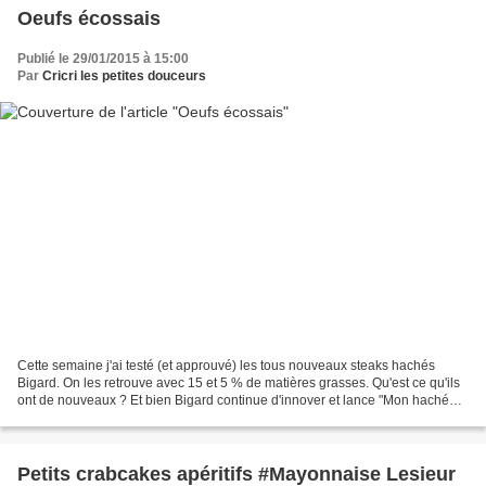
Oeufs écossais
Publié le 29/01/2015 à 15:00
Par
Cricri les petites douceurs
Cette semaine j'ai testé (et approuvé) les tous nouveaux steaks hachés
Bigard. On les retrouve avec 15 et 5 % de matières grasses. Qu'est ce qu'ils
ont de nouveaux ? Et bien Bigard continue d'innover et lance "Mon haché
Boucher", une viande hachée qui...
Petits crabcakes apéritifs #Mayonnaise Lesieur