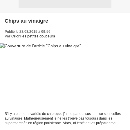
Chips au vinaigre
Publié le 23/03/2015 à 09:56
Par
Cricri les petites douceurs
S'il y a bien une variété de chips que j'aime par dessus tout, ce sont celles
au vinaigre. Malheureusement je ne les trouve pas toujours dans les
supermarchés en région parisienne. Alors j'ai tenté de les préparer moi
même. Par contre pour faire cette...