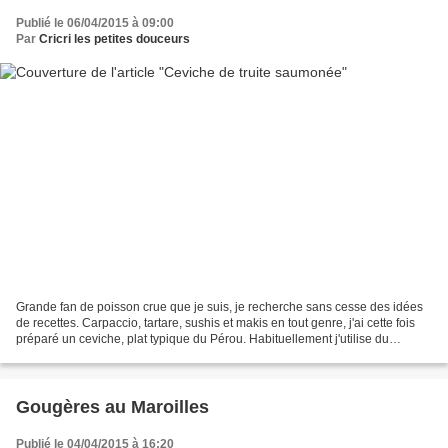
Publié le 06/04/2015 à 09:00
Par
Cricri les petites douceurs
Grande fan de poisson crue que je suis, je recherche sans cesse des idées
de recettes. Carpaccio, tartare, sushis et makis en tout genre, j'ai cette fois
préparé un ceviche, plat typique du Pérou. Habituellement j'utilise du
saumon mais cette fois j'ai...
Gougères au Maroilles
Publié le 04/04/2015 à 16:20