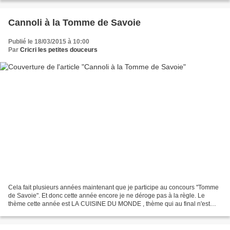
Cannoli à la Tomme de Savoie
Publié le 18/03/2015 à 10:00
Par
Cricri les petites douceurs
Cela fait plusieurs années maintenant que je participe au concours "Tomme
de Savoie". Et donc cette année encore je ne déroge pas à la règle. Le
thème cette année est LA CUISINE DU MONDE , thème qui au final n'est
vraiment pas si évident. J'ai donc détourné...