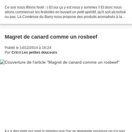
Ce soir nous fêtons Noël :-) Et oui ça y est nous y sommes !! Et donc nous
allons commencer les festivités en buvant un petit apéritif, qu'il soit alcoolisé
ou pas. La Comtesse du Barry nous propose des produits aromatisés à la
truffe, notamment des des...
Magret de canard comme un rosbeef
Publié le 14/12/2014 à 18:24
Par
Cricri Les petites douceurs
Il y a des plats qui sont si simples que l'on se demande pourquoi on n'a pas