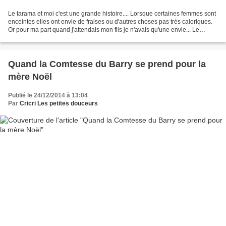
Le tarama et moi c'est une grande histoire.... Lorsque certaines femmes sont
enceintes elles ont envie de fraises ou d'autres choses pas très caloriques.
Or pour ma part quand j'attendais mon fils je n'avais qu'une envie... Le
tarama !!! Mais c'est en...
Quand la Comtesse du Barry se prend pour la
mère Noël
Publié le 24/12/2014 à 13:04
Par
Cricri Les petites douceurs