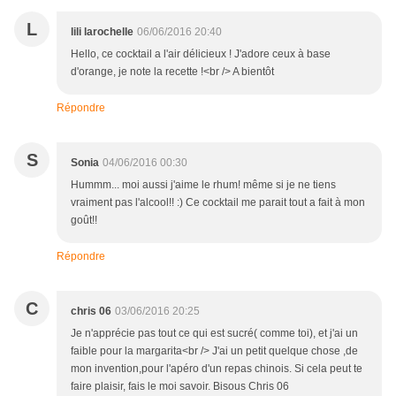
L
lili larochelle
06/06/2016 20:40
Hello, ce cocktail a l'air délicieux ! J'adore ceux à base
d'orange, je note la recette !<br /> A bientôt
Répondre
S
Sonia
04/06/2016 00:30
Hummm... moi aussi j'aime le rhum! même si je ne tiens
vraiment pas l'alcool!! :) Ce cocktail me parait tout a fait à mon
goût!!
Répondre
C
chris 06
03/06/2016 20:25
Je n'apprécie pas tout ce qui est sucré( comme toi), et j'ai un
faible pour la margarita<br /> J'ai un petit quelque chose ,de
mon invention,pour l'apéro d'un repas chinois. Si cela peut te
faire plaisir, fais le moi savoir. Bisous Chris 06