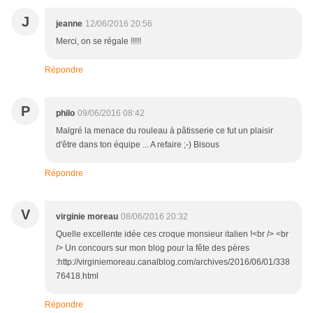
J
jeanne
12/06/2016 20:56
Merci, on se régale !!!!!
Répondre
P
philo
09/06/2016 08:42
Malgré la menace du rouleau à pâtisserie ce fut un plaisir
d'être dans ton équipe ... A refaire ;-) Bisous
Répondre
V
virginie moreau
08/06/2016 20:32
Quelle excellente idée ces croque monsieur italien !<br /> <br
/> Un concours sur mon blog pour la fête des pères
:http://virginiemoreau.canalblog.com/archives/2016/06/01/338
76418.html
Répondre