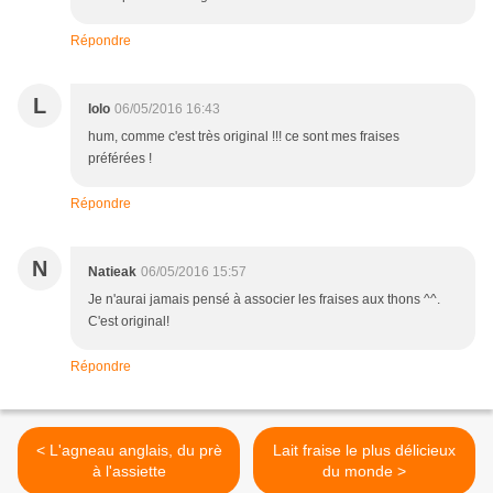
Répondre
L
lolo
06/05/2016 16:43
hum, comme c'est très original !!! ce sont mes fraises
préférées !
Répondre
N
Natieak
06/05/2016 15:57
Je n'aurai jamais pensé à associer les fraises aux thons ^^.
C'est original!
Répondre
< L'agneau anglais, du prè
Lait fraise le plus délicieux
à l'assiette
du monde >