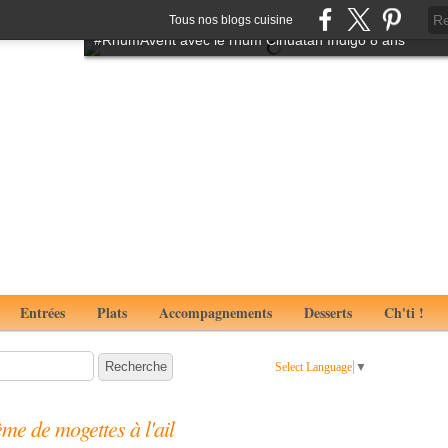
Tartare de boeuf à l'italienne aux notes de truffes
Tous nos blogs cuisine
#RhumAvent avec le rhum Cihuatan Indigo 8 ans
Entrées
Plats
Accompagnements
Desserts
Ch'ti !
Select Language
▼
ème de mogettes à l'ail