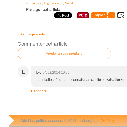
,
,
Plats uniques
Légumes secs
Viandes
Partager cet article
Repost
0
«
Article précédent
Commenter cet article
Ajouter un commentaire
L
lolo
04/12/2014 19:52
hum, belle pièce, je ne connais pas ce site, je vais aller voir
Répondre
Cricri les petites douceurs © 2014 -
Hébergé par
OverBlog