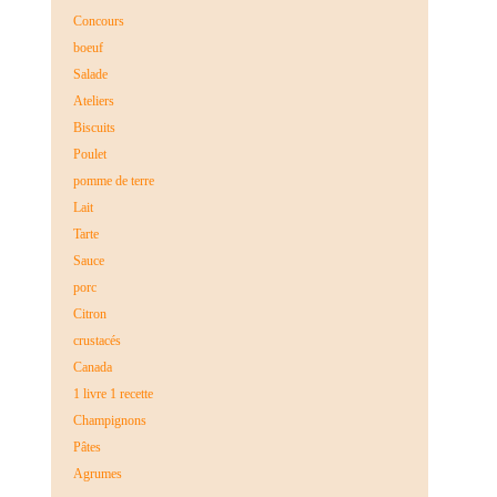
Concours
boeuf
Salade
Ateliers
Biscuits
Poulet
pomme de terre
Lait
Tarte
Sauce
porc
Citron
crustacés
Canada
1 livre 1 recette
Champignons
Pâtes
Agrumes