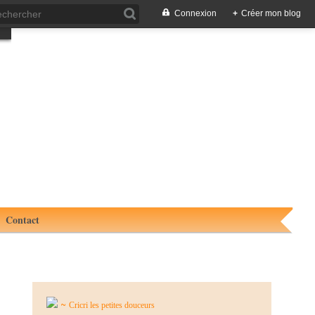
Connexion
+
Créer mon blog
Contact
~
Cricri les petites douceurs