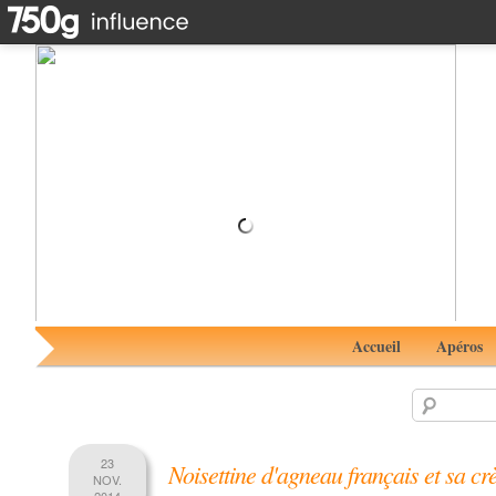
Tartare de boeuf à l'italienne aux notes de truffes
#RhumAvent avec le rhum Cihuatan Indigo 8 ans
Accueil
Apéros
23
Noisettine d'agneau français et sa cr
NOV.