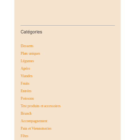
Catégories
Desserts
Plats uniques
Légumes
Apéro
Viandes
Fruits
Entrées
Poissons
Test produits et accessoires
Brunch
Accompagnement
Pain et Viennoiseries
Fêtes