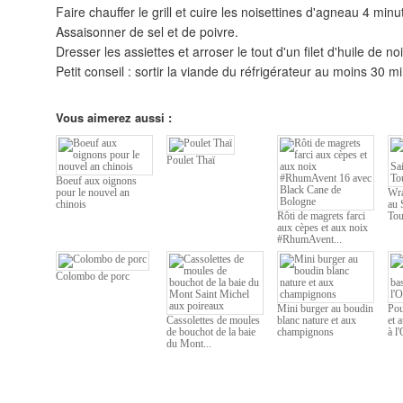
Faire chauffer le grill et cuire les noisettines d'agneau 4 mi
Assaisonner de sel et de poivre.
Dresser les assiettes et arroser le tout d'un filet d'huile de no
Petit conseil : sortir la viande du réfrigérateur au moins 30 m
Vous aimerez aussi :
Poulet Thaï
Boeuf aux oignons
pour le nouvel an
Wra
chinois
au 
Rôti de magrets farci
Tou
aux cèpes et aux noix
#RhumAvent...
Colombo de porc
Mini burger au boudin
Pou
Cassolettes de moules
blanc nature et aux
et 
de bouchot de la baie
champignons
à l
du Mont...