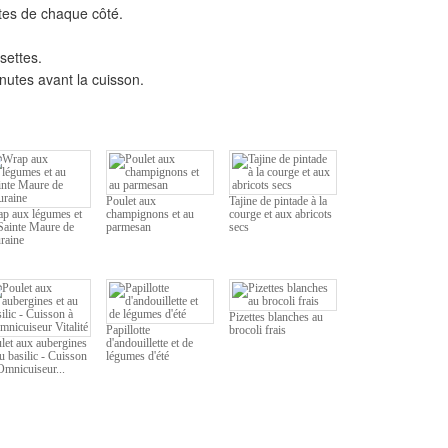
nutes de chaque côté.
isettes.
inutes avant la cuisson.
Poulet aux
Tajine de pintade à la
p aux légumes et
champignons et au
courge et aux abricots
Sainte Maure de
parmesan
secs
raine
Pizettes blanches au
Papillotte
brocoli frais
let aux aubergines
d'andouillette et de
au basilic - Cuisson
légumes d'été
'Omnicuiseur...