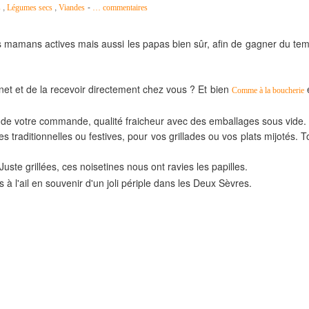
,
,
-
s
Légumes secs
Viandes
…
commentaires
s mamans actives mais aussi les papas bien sûr, afin de gagner du te
net et de la recevoir directement chez vous ? Et bien
Comme à la boucherie
 de votre commande, qualité fraicheur avec des emballages sous vide.
s traditionnelles ou festives, pour vos grillades ou vos plats mijotés. T
 Juste grillées, ces noisetines nous ont ravies les papilles.
à l'ail en souvenir d'un joli périple dans les Deux Sèvres.