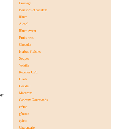
Fromage
Boissons et cocktails
Rhum
Alcool
Rhum Avent
Fruits secs
Chocolat
Herbes Fraîches
Soupes
Volaille
Recettes Ch'ti
Oeufs
Cocktail
Macarons
hym
Cadeaux Gourmands
crème
gâteaux
épices
Charcuterie