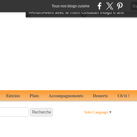
Tartare de boeuf à l'italienne aux notes de truffes
Tous nos blogs cuisine
#RhumAvent avec le rhum Cihuatan Indigo 8 ans
Entrées
Plats
Accompagnements
Desserts
Ch'ti !
Select Language
▼