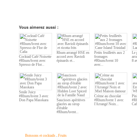
Vous aimerez aussi :
Rhum arrangé HSE en
Petits feuilletés aux 2
Le 
Cocktail Café Noisette
accord avec Ravioli
fromages
arr
#RhumAvent avec
épinards et...
#RhumAvent 10
8 a
Spresso de Flor...
avec...
Smile Juicy
#RhumAvent 3 avec
Crème au chocolat
Pin
Don Papa Masskara
Saucisses apéritives
#RhumAvent 1 avec
#Rh
glacées au sirop
l'Arrangé Noix...
Cañ
d'érable
#RhumAvent...
,
Boissons et cocktails
Fruits