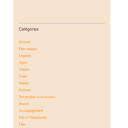
Catégories
Desserts
Plats uniques
Légumes
Apéro
Viandes
Fruits
Entrées
Poissons
Test produits et accessoires
Brunch
Accompagnement
Pain et Viennoiseries
Fêtes