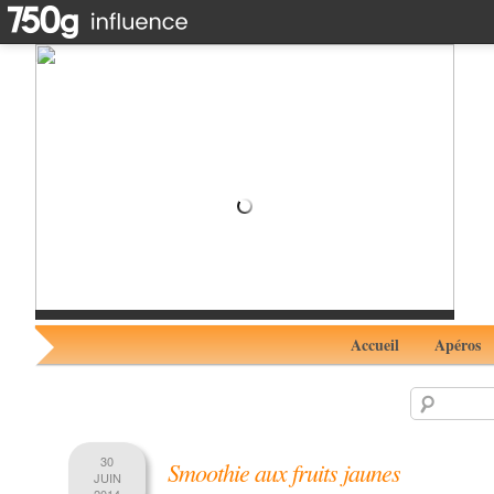
Tartinade d'avocat au crabe #RhumAvent avec le RAS
Original de chez Dam Spirits
Accueil
Apéros
30
Smoothie aux fruits jaunes
JUIN