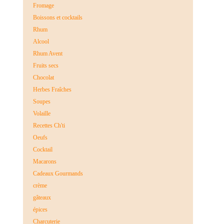
Fromage
Boissons et cocktails
Rhum
Alcool
Rhum Avent
Fruits secs
Chocolat
Herbes Fraîches
Soupes
Volaille
Recettes Ch'ti
Oeufs
Cocktail
Macarons
Cadeaux Gourmands
crème
gâteaux
épices
Charcuterie