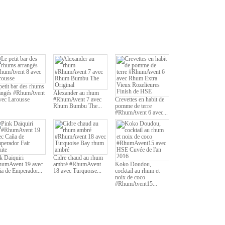
petit bar des rhums
angés #RhumAvent
Alexander au rhum
vec Larousse
#RhumAvent 7 avec
Crevettes en habit de
Rhum Bumbu The...
pomme de terre
#RhumAvent 6 avec...
k Daïquiri
Cidre chaud au rhum
umAvent 19 avec
ambré #RhumAvent
Koko Doudou,
a de Emperador...
18 avec Turquoise...
cocktail au rhum et
noix de coco
#RhumAvent15...