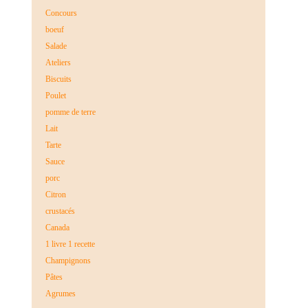
Concours
boeuf
Salade
Ateliers
Biscuits
Poulet
pomme de terre
Lait
Tarte
Sauce
porc
Citron
crustacés
Canada
1 livre 1 recette
Champignons
Pâtes
Agrumes