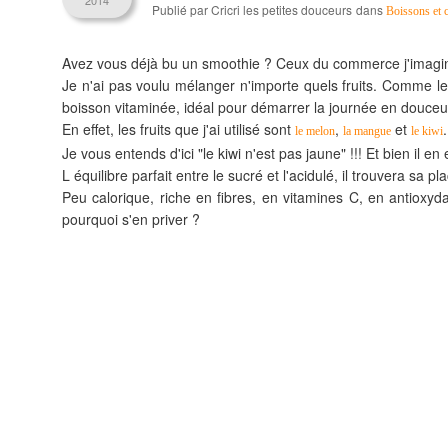
2014
Publié par Cricri les petites douceurs
dans
Boissons et c
Avez vous déjà bu un smoothie ? Ceux du commerce j'imagine,
Je n'ai pas voulu mélanger n'importe quels fruits. Comme le 
boisson vitaminée, idéal pour démarrer la journée en douceu
En effet, les fruits que j'ai utilisé sont
,
et
.
le melon
la mangue
le kiwi
Je vous entends d'ici "le kiwi n'est pas jaune" !!! Et bien il 
L équilibre parfait entre le sucré et l'acidulé, il trouvera sa p
Peu calorique, riche en fibres, en vitamines C, en antioxyda
pourquoi s'en priver ?