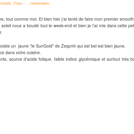
,
-
ocktails
Fruits
…
commentaires
 tout comme moi. Et bien hier j'ai tenté de faire mon premier smooth
soleil nous a boudé tout le week-end et bien je l'ai mis dans cette pet
r.
en existe un jaune "le SunGold" de Zespri® qui est bel est bien jaune.
lace dans votre cuisine.
nts, source d'acide folique, faible indice glycémique et surtout très b