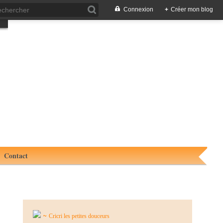
Connexion
+
Créer mon blog
Contact
~
Cricri les petites douceurs