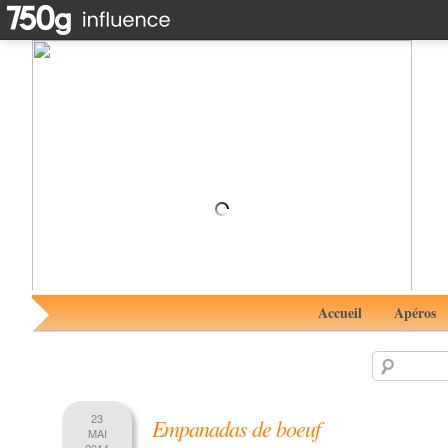
Sushi balls surprise#RhumAvent avec le Rhum Blanc de
Botafogo
Accueil
Apéros
23
Empanadas de boeuf
MAI