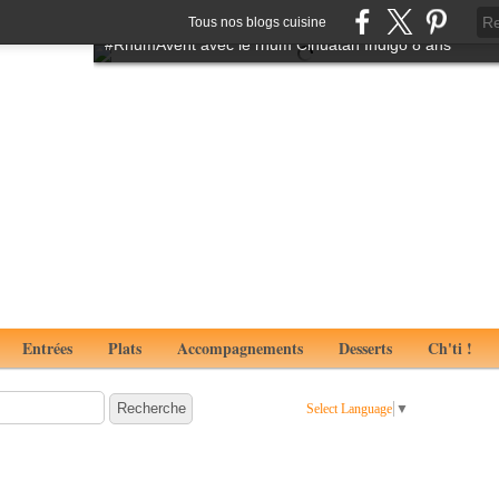
Tartare de boeuf à l'italienne aux notes de truffes
Tous nos blogs cuisine
#RhumAvent avec le rhum Cihuatan Indigo 8 ans
Entrées
Plats
Accompagnements
Desserts
Ch'ti !
Select Language
▼