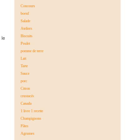
Concours
boeuf
Salade
Ateliers
Biscuits
 le
Poulet
pomme de terre
Lait
Tarte
Sauce
porc
Citron
crustacés
Canada
1 livre 1 recette
Champignons
Pâtes
Agrumes