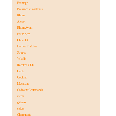
Fromage
Boissons et cocktails
Rhum
Alcool
Rhum Avent
Fruits secs
Chocolat
Herbes Fraîches
Soupes
Volaille
Recettes Ch'ti
Oeufs
Cocktail
Macarons
Cadeaux Gourmands
crème
gâteaux
épices
Charcuterie