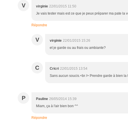
V
virginie
22/01/2015 11:50
Je vais tester mais est ce que je peux préparer ma pate la v
Répondre
V
virginie
22/01/2015 15:26
et je garde ou au frais ou ambiante?
C
Cricri
22/01/2015 13:54
Sans aucun soucis.<br /> Prendre garde à bien la
P
Pauline
26/05/2014 15:39
Miam, ça à l'air bien bon ^^
Répondre