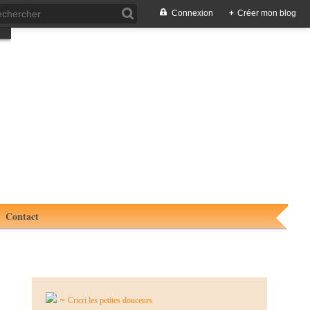
Connexion
+
Créer mon blog
Contact
~
Cricri les petites douceurs