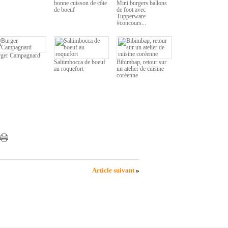
bonne cuisson de côte
Mini burgers ballons
de boeuf
de foot avec
Tupperware
#concours...
ger Campagnard
Saltimbocca de boeuf
Bibimbap, retour sur
au roquefort
un atelier de cuisine
coréenne
Article suivant
»