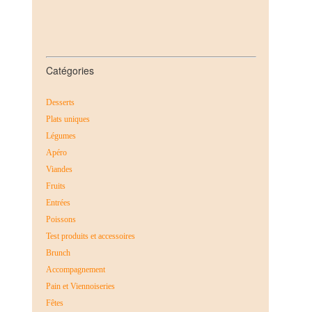
Catégories
Desserts
Plats uniques
Légumes
Apéro
Viandes
Fruits
Entrées
Poissons
Test produits et accessoires
Brunch
Accompagnement
Pain et Viennoiseries
Fêtes