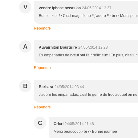
V
vendre iphone occasion
24/05/2014 12:37
Bonsoir,<br /> C'est magnifique !! j'adore !! <br /> Merci pou
Répondre
A
Auvairniton Bourgrire
24/05/2014 12:28
Ex empanadas de bœuf ont l'air délicieux ! En plus, c'est un
Répondre
B
Barbara
24/05/2014 03:44
J'adore les empanadas; c'est le genre de truc auquel on ne pe
Répondre
C
Cricri
24/05/2014 11:48
Merci beaucoup.<br /> Bonne journée