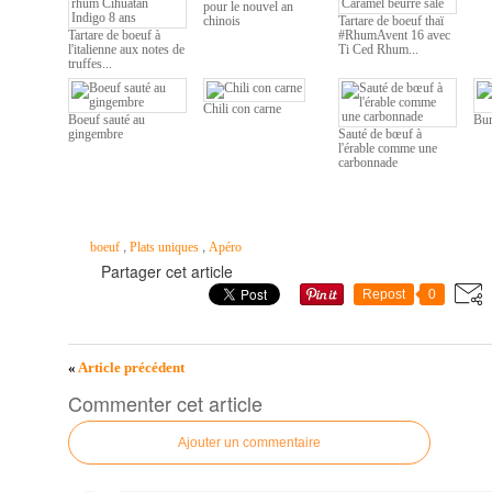
pour le nouvel an
chinois
Tartare de boeuf thaï
Tartare de boeuf à
#RhumAvent 16 avec
l'italienne aux notes de
Ti Ced Rhum...
truffes...
Chili con carne
Boeuf sauté au
Bur
gingembre
Sauté de bœuf à
l'érable comme une
carbonnade
,
,
boeuf
Plats uniques
Apéro
Partager cet article
Repost
0
«
Article précédent
Commenter cet article
Ajouter un commentaire